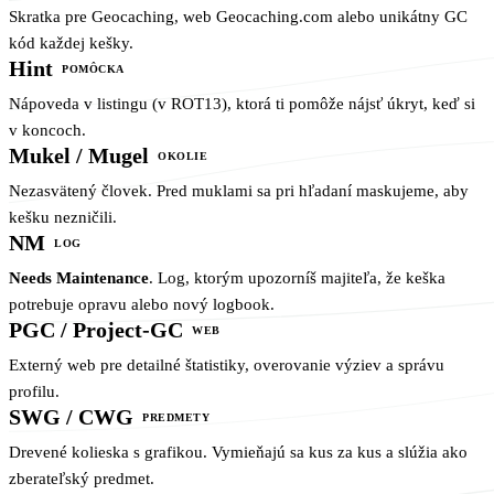
Skratka pre Geocaching, web Geocaching.com alebo unikátny GC
kód každej kešky.
Hint
POMÔCKA
Nápoveda v listingu (v ROT13), ktorá ti pomôže nájsť úkryt, keď si
v koncoch.
Mukel / Mugel
OKOLIE
Nezasvätený človek. Pred muklami sa pri hľadaní maskujeme, aby
kešku nezničili.
NM
LOG
Needs Maintenance
. Log, ktorým upozorníš majiteľa, že keška
potrebuje opravu alebo nový logbook.
PGC / Project-GC
WEB
Externý web pre detailné štatistiky, overovanie výziev a správu
profilu.
SWG / CWG
PREDMETY
Drevené kolieska s grafikou. Vymieňajú sa kus za kus a slúžia ako
zberateľský predmet.