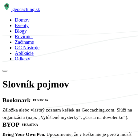
geocaching
.sk
Domov
Eventy
Blogy
Revírnici
Začíname
GC Nástroje
Aplikácie
Odkazy
Slovník pojmov
Bookmark
FUNKCIA
Záložka alebo vlastný zoznam kešiek na Geocaching.com. Slúži na
organizáciu (napr. „Vylúštené mysterky“, „Cesta na dovolenku“).
BYOP
SKRATKA
Bring Your Own Pen
. Upozornenie, že v keške nie je pero a musíš