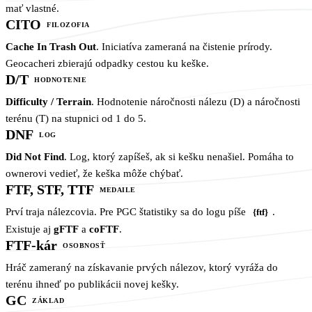
mať vlastné.
CITO
FILOZOFIA
Cache In Trash Out
. Iniciatíva zameraná na čistenie prírody.
Geocacheri zbierajú odpadky cestou ku keške.
D/T
HODNOTENIE
Difficulty / Terrain
. Hodnotenie náročnosti nálezu (D) a náročnosti
terénu (T) na stupnici od 1 do 5.
DNF
LOG
Did Not Find
. Log, ktorý zapíšeš, ak si kešku nenašiel. Pomáha to
ownerovi vedieť, že keška môže chýbať.
FTF, STF, TTF
MEDAILE
Prví traja nálezcovia. Pre PGC štatistiky sa do logu píše
.
{ftf}
Existuje aj
gFTF
a
coFTF
.
FTF-kár
OSOBNOSŤ
Hráč zameraný na získavanie prvých nálezov, ktorý vyráža do
terénu ihneď po publikácii novej kešky.
GC
ZÁKLAD