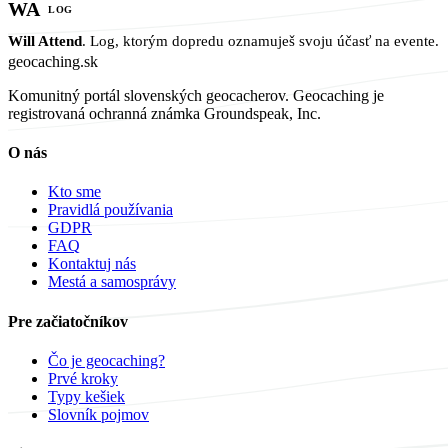
WA
LOG
Will Attend
. Log, ktorým dopredu oznamuješ svoju účasť na evente.
geocaching
.sk
Komunitný portál slovenských geocacherov. Geocaching je
registrovaná ochranná známka Groundspeak, Inc.
O nás
Kto sme
Pravidlá používania
GDPR
FAQ
Kontaktuj nás
Mestá a samosprávy
Pre začiatočníkov
Čo je geocaching?
Prvé kroky
Typy kešiek
Slovník pojmov