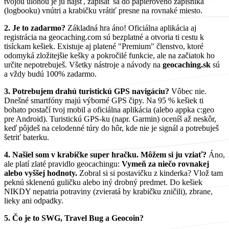
tvojou úlohou je ju nájsť, zapísať sa do papierového zápisníka
(logbooku) vnútri a krabičku vrátiť presne na rovnaké miesto.
2. Je to zadarmo?
Základná hra áno! Oficiálna aplikácia aj
registrácia na geocaching.com sú bezplatné a otvoria ti cestu k
tisíckam kešiek. Existuje aj platené "Premium" členstvo, ktoré
odomyká zložitejšie kešky a pokročilé funkcie, ale na začiatok ho
určite nepotrebuješ. Všetky nástroje a návody na
geocaching.sk
sú
a vždy budú 100% zadarmo.
3. Potrebujem drahú turistickú GPS navigáciu?
Vôbec nie.
Dnešné smartfóny majú výborné GPS čipy. Na 95 % kešiek ti
bohato postačí tvoj mobil a oficiálna aplikácia (alebo appka c:geo
pre Android). Turistickú GPS-ku (napr. Garmin) oceníš až neskôr,
keď pôjdeš na celodenné túry do hôr, kde nie je signál a potrebuješ
šetriť baterku.
4. Našiel som v krabičke super hračku. Môžem si ju vziať?
Áno,
ale platí zlaté pravidlo geocachingu:
Vymeň za niečo rovnakej
alebo vyššej hodnoty.
Zobral si si postavičku z kinderka? Vlož tam
peknú sklenenú guličku alebo iný drobný predmet. Do kešiek
NIKDY nepatria potraviny (zvieratá by krabičku zničili), zbrane,
lieky ani odpadky.
5. Čo je to SWG, Travel Bug a Geocoin?