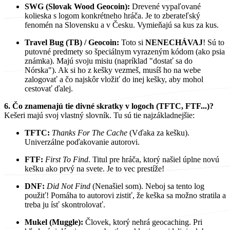
SWG (Slovak Wood Geocoin):
Drevené vypaľované
kolieska s logom konkrétneho hráča. Je to zberateľský
fenomén na Slovensku a v Česku. Vymieňajú sa kus za kus.
Travel Bug (TB) / Geocoin:
Toto si
NENECHÁVAJ
! Sú to
putovné predmety so špeciálnym vyrazeným kódom (ako psia
známka). Majú svoju misiu (napríklad "dostať sa do
Nórska"). Ak si ho z kešky vezmeš, musíš ho na webe
zalogovať a čo najskôr vložiť do inej kešky, aby mohol
cestovať ďalej.
6. Čo znamenajú tie divné skratky v logoch (TFTC, FTF...)?
Kešeri majú svoj vlastný slovník. Tu sú tie najzákladnejšie:
TFTC:
Thanks For The Cache
(Vďaka za kešku).
Univerzálne poďakovanie autorovi.
FTF:
First To Find
. Titul pre hráča, ktorý našiel úplne novú
kešku ako prvý na svete. Je to vec prestíže!
DNF:
Did Not Find
(Nenašiel som). Neboj sa tento log
použiť! Pomáha to autorovi zistiť, že keška sa možno stratila a
treba ju ísť skontrolovať.
Mukel (Muggle):
Človek, ktorý nehrá geocaching. Pri