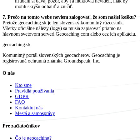
hľadaní si dávaj pozor, aby ťa muklovia nevideli, inak by
mohli skrýšu odhaliť a zničiť.
7. Prečo na tomto webe neviem zalogovať, že som našiel kešku?
Pretože geocaching.sk je len slovenský komunitný rázcestník.
Všetky oficiálne nálezy (logy) sa musia zapisovať priamo na
hlavnom svetovom serveri Geocaching.com alebo cez ich aplikáciu.
geocaching
.sk
Komunitný portál slovenských geocacherov. Geocaching je
registrovaná ochranná známka Groundspeak, Inc.
O nás
Kto sme
Pravidlá používania
GDPR
FAQ
Kontaktuj nás
Mestá a samosprávy
Pre začiatočníkov
Čo je geocaching?