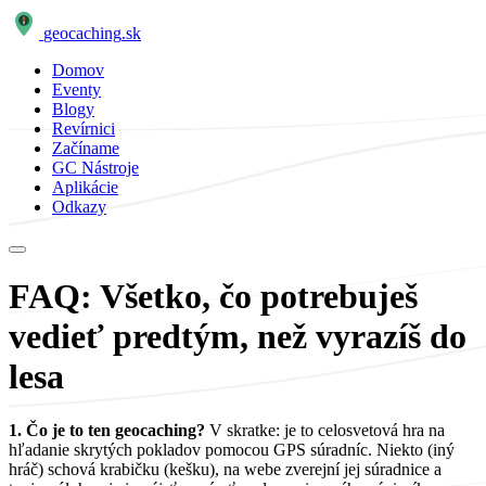
geocaching
.sk
Domov
Eventy
Blogy
Revírnici
Začíname
GC Nástroje
Aplikácie
Odkazy
FAQ: Všetko, čo potrebuješ
vedieť predtým, než vyrazíš do
lesa
1. Čo je to ten geocaching?
V skratke: je to celosvetová hra na
hľadanie skrytých pokladov pomocou GPS súradníc. Niekto (iný
hráč) schová krabičku (kešku), na webe zverejní jej súradnice a